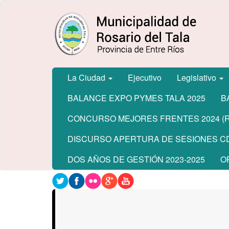
Ir
Municipalidad
al
de Rosario
contenido
del Tala
principal
La Ciudad
Ejecutivo
Legislativo
BALANCE EXPO PYMES TALA 2025
B
CONCURSO MEJORES FRENTES 2024 (Re
DISCURSO APERTURA DE SESIONES CD
DOS AÑOS DE GESTIÓN 2023-2025
O
Contenido
principal