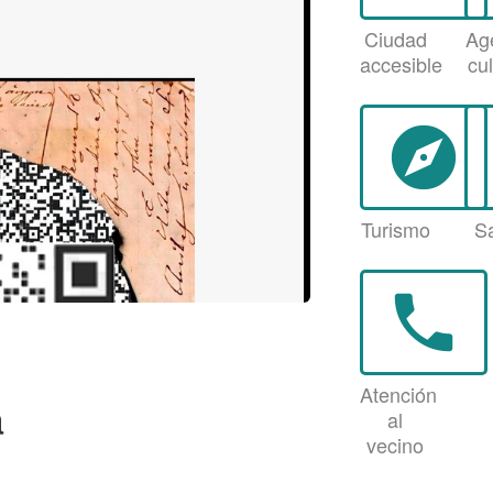
Ciudad
Ag
accesible
cul
explore
Turismo
S
phone
Atención
a
al
vecino