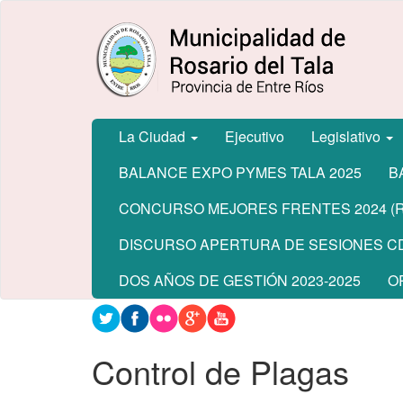
Ir
Municipalidad
al
de Rosario
contenido
del Tala
principal
La Ciudad
Ejecutivo
Legislativo
BALANCE EXPO PYMES TALA 2025
B
CONCURSO MEJORES FRENTES 2024 (Re
DISCURSO APERTURA DE SESIONES CD
DOS AÑOS DE GESTIÓN 2023-2025
O
Contenido
principal
Control de Plagas