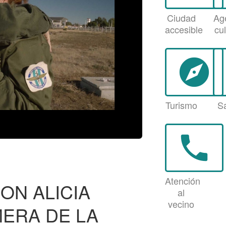
Ciudad
Ag
accesible
cul
explore
Turismo
S
phone
Atención
ON ALICIA
al
vecino
ERA DE LA