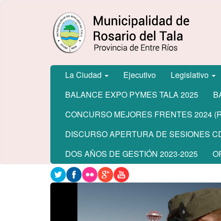
Ir
Municipalidad
al
de Rosario
contenido
del Tala
principal
La Ciudad
Ejecutivo
Legislativo
BALANCE EXPO PYMES TALA 2025
B
CONCURSO MEJORES FRENTES 2024 (Re
DISCURSO APERTURA DE SESIONES CD
DOS AÑOS DE GESTIÓN 2023-2025
O
Contenido
principal