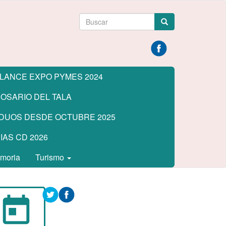
Formulario
Buscar
de
búsqueda
LANCE EXPO PYMES 2024
OSARIO DEL TALA
DUOS DESDE OCTUBRE 2025
AS CD 2026
emoria
Turismo
today